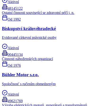
Aktivní
48145122
Ostatní činnosti související se zdravotní péčí j. n.
Od
1992
Biskupství královéhradecké
Evidované církevní právnické osoby
Aktivní
00445134
Činnosti náboženských organizací
Od
1976
Bühler Motor s.r.o.
Spoločnosť s ručením obmedzeným
Aktivní
49621769
Výroba elektrických motorů, generátorů a transformátorů