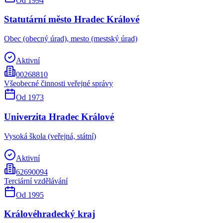
Od
1994
Statutární město Hradec Králové
Obec (obecný úrad), mesto (mestský úrad)
Aktivní
00268810
Všeobecné činnosti veřejné správy
Od
1973
Univerzita Hradec Králové
Vysoká škola (veřejná, státní)
Aktivní
62690094
Terciární vzdělávání
Od
1995
Královéhradecký kraj