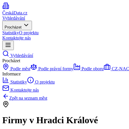
ČeskáData.cz
Vyhledávání
Procházet
Statistiky
O projektu
Kontaktujte nás
Vyhledávání
Procházet
Podle měst
Podle právní formy
Podle oboru
CZ-NACE 
Informace
Statistiky
O projektu
Kontaktujte nás
Zpět na seznam měst
Firmy
v Hradci Králové