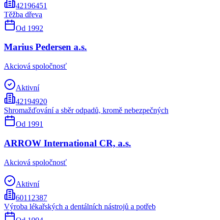
42196451
Těžba dřeva
Od
1992
Marius Pedersen a.s.
Akciová spoločnosť
Aktivní
42194920
Shromažďování a sběr odpadů, kromě nebezpečných
Od
1991
ARROW International CR, a.s.
Akciová spoločnosť
Aktivní
60112387
Výroba lékařských a dentálních nástrojů a potřeb