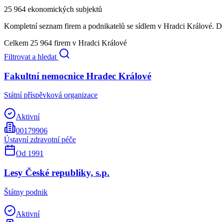
25 964
ekonomických subjektů
Kompletní seznam firem a podnikatelů se sídlem
v Hradci Králové
. 
Celkem
25 964
firem
v Hradci Králové
Filtrovat a hledat
Fakultní nemocnice Hradec Králové
Státní příspěvková organizace
Aktivní
00179906
Ústavní zdravotní péče
Od
1991
Lesy České republiky, s.p.
Štátny podnik
Aktivní