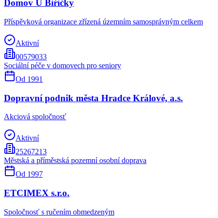
Domov U Biřičky
Příspěvková organizace zřízená územním samosprávným celkem
Aktivní
00579033
Sociální péče v domovech pro seniory
Od
1991
Dopravní podnik města Hradce Králové, a.s.
Akciová spoločnosť
Aktivní
25267213
Městská a příměstská pozemní osobní doprava
Od
1997
ETCIMEX s.r.o.
Spoločnosť s ručením obmedzeným