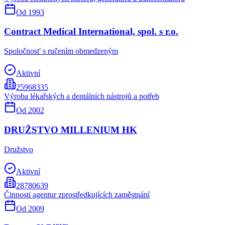
Od
1993
Contract Medical International, spol. s r.o.
Spoločnosť s ručením obmedzeným
Aktivní
25968335
Výroba lékařských a dentálních nástrojů a potřeb
Od
2002
DRUŽSTVO MILLENIUM HK
Družstvo
Aktivní
28780639
Činnosti agentur zprostředkujících zaměstnání
Od
2009