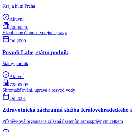
Kraj a hl.m.Praha
Aktivní
70889546
Všeobecné činnosti veřejné správy
Od
2000
Povodí Labe, státní podnik
Štátny podnik
Aktivní
70890005
Shromažďování, úprava a rozvod vody
Od
2001
Zdravotnická záchranná služba Královéhradeckého 
Příspěvková organizace zřízená územním samosprávným celkem