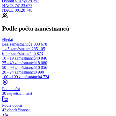
Osobní služby
128 251
NACE 74
123 673
NACE 00
120 748
Podle počtu zaměstnanců
Hledat
Bez zaměstnanců
1 033 678
1 - 5 zaměstnanců
285 105
6 - 9 zaměstnanců
46 873
10 - 19 zaměstnanců
40 846
25 - 49 zaměstnanců
18 080
50 - 99 zaměstnanců
10 056
20 - 24 zaměstnanci
8 990
100 - 199 zaměstnanců
4 724
Podle měst
30 největších měst
Podle oborů
43 oborů činnosti