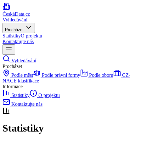
ČeskáData.cz
Vyhledávání
Procházet
Statistiky
O projektu
Kontaktujte nás
Vyhledávání
Procházet
Podle měst
Podle právní formy
Podle oboru
CZ-
NACE klasifikace
Informace
Statistiky
O projektu
Kontaktujte nás
Statistiky