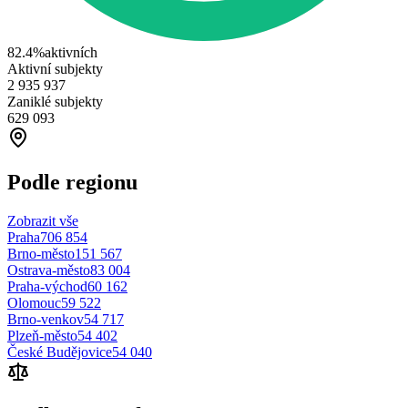
82.4
%
aktivních
Aktivní subjekty
2 935 937
Zaniklé subjekty
629 093
Podle regionu
Zobrazit vše
Praha
706 854
Brno-město
151 567
Ostrava-město
83 004
Praha-východ
60 162
Olomouc
59 522
Brno-venkov
54 717
Plzeň-město
54 402
České Budějovice
54 040