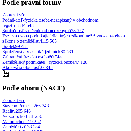
Podle právní formy
Zobrazit vše
Podnikateľ-fyzická osoba-nezapísaný v obchodnom
registri
1 834 648
Spoločnosť s ručením obmedzeným
578 527
Fyzická osoba podnikající dle jiných zákonů než živnostenského a
zákona o zemědělství
115 505
Spolek
99 481
Společenství vlastníků jednotek
80 531
Zahraniční fyzická osoba
60 744
Zemědělský podnikatel - fyzická osoba
47 128
Akciová spoločnosť
27 345
Podle oboru (NACE)
Zobrazit vše
Stavební řemesla
266 743
Reality
205 646
Velkoobchod
181 256
Maloobchod
159 252
Zemědělství
133 284