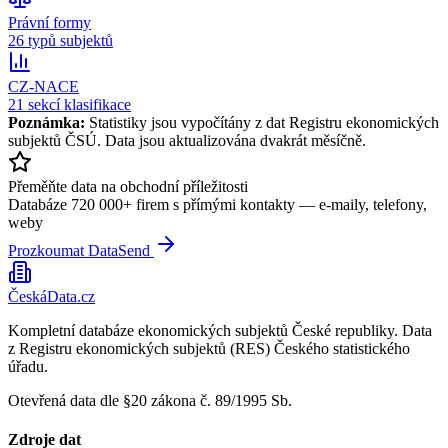
Právní formy
26 typů subjektů
CZ-NACE
21 sekcí klasifikace
Poznámka:
Statistiky jsou vypočítány z dat Registru ekonomických
subjektů ČSÚ. Data jsou aktualizována dvakrát měsíčně.
Přeměňte data na obchodní příležitosti
Databáze 720 000+ firem s přímými kontakty — e-maily, telefony,
weby
Prozkoumat DataSend
ČeskáData.cz
Kompletní databáze ekonomických subjektů České republiky. Data
z Registru ekonomických subjektů (RES) Českého statistického
úřadu.
Otevřená data dle §20 zákona č. 89/1995 Sb.
Zdroje dat