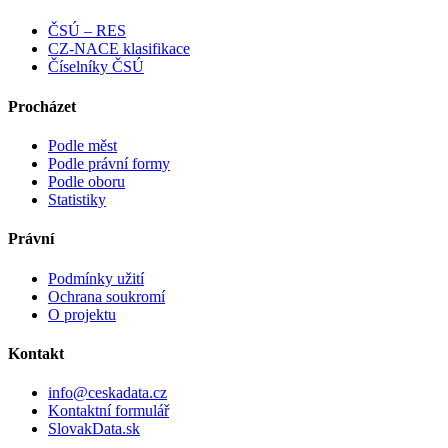
ČSÚ – RES
CZ-NACE klasifikace
Číselníky ČSÚ
Procházet
Podle měst
Podle právní formy
Podle oboru
Statistiky
Právní
Podmínky užití
Ochrana soukromí
O projektu
Kontakt
info@ceskadata.cz
Kontaktní formulář
SlovakData.sk