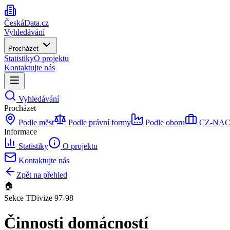
ČeskáData.cz
Vyhledávání
Procházet
Statistiky
O projektu
Kontaktujte nás
Vyhledávání
Procházet
Podle měst
Podle právní formy
Podle oboru
CZ-NACE 
Informace
Statistiky
O projektu
Kontaktujte nás
Zpět na přehled
🏠
Sekce
T
Divize
97-98
Činnosti domácností