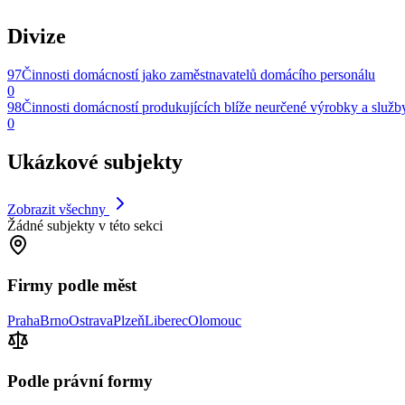
Divize
97
Činnosti domácností jako zaměstnavatelů domácího personálu
0
98
Činnosti domácností produkujících blíže neurčené výrobky a služby
0
Ukázkové subjekty
Zobrazit všechny
Žádné subjekty v této sekci
Firmy podle měst
Praha
Brno
Ostrava
Plzeň
Liberec
Olomouc
Podle právní formy