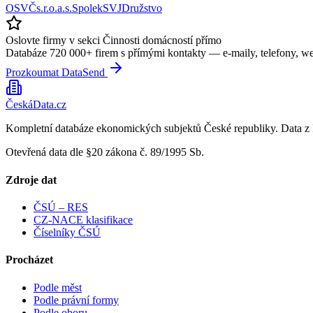
OSVČ
s.r.o.
a.s.
Spolek
SVJ
Družstvo
Oslovte firmy v sekci
Činnosti domácností
přímo
Databáze 720 000+ firem s přímými kontakty — e-maily, telefony, w
Prozkoumat DataSend
ČeskáData.cz
Kompletní databáze ekonomických subjektů České republiky. Data z 
Otevřená data dle §20 zákona č. 89/1995 Sb.
Zdroje dat
ČSÚ – RES
CZ-NACE klasifikace
Číselníky ČSÚ
Procházet
Podle měst
Podle právní formy
Podle oboru