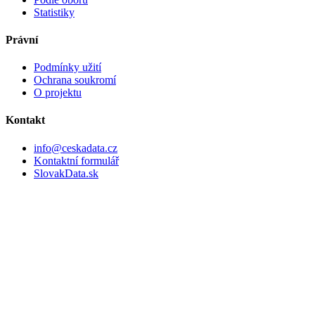
Statistiky
Právní
Podmínky užití
Ochrana soukromí
O projektu
Kontakt
info@ceskadata.cz
Kontaktní formulář
SlovakData.sk