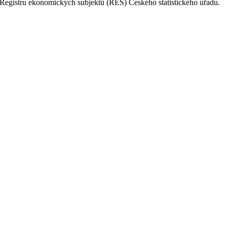
Registru ekonomických subjektů (RES) Českého statistického úřadu.