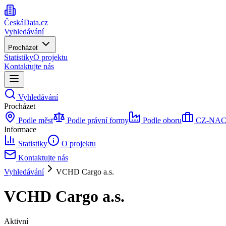
ČeskáData.cz
Vyhledávání
Procházet
Statistiky
O projektu
Kontaktujte nás
Vyhledávání
Procházet
Podle měst
Podle právní formy
Podle oboru
CZ-NACE 
Informace
Statistiky
O projektu
Kontaktujte nás
Vyhledávání
VCHD Cargo a.s.
VCHD Cargo a.s.
Aktivní