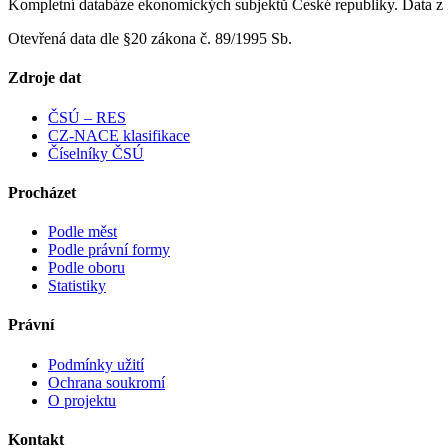
Kompletní databáze ekonomických subjektů České republiky. Data z 
Otevřená data dle §20 zákona č. 89/1995 Sb.
Zdroje dat
ČSÚ – RES
CZ-NACE klasifikace
Číselníky ČSÚ
Procházet
Podle měst
Podle právní formy
Podle oboru
Statistiky
Právní
Podmínky užití
Ochrana soukromí
O projektu
Kontakt