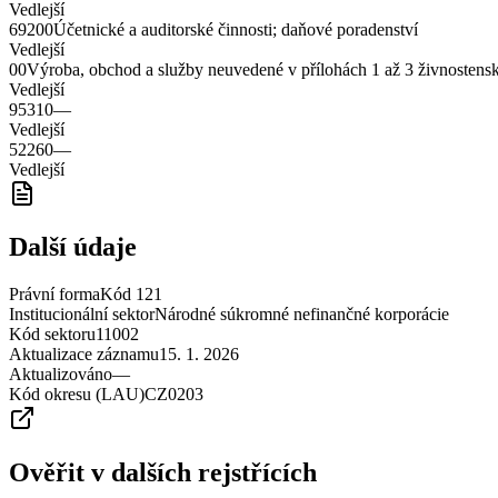
Vedlejší
69200
Účetnické a auditorské činnosti; daňové poradenství
Vedlejší
00
Výroba, obchod a služby neuvedené v přílohách 1 až 3 živnostens
Vedlejší
95310
—
Vedlejší
52260
—
Vedlejší
Další údaje
Právní forma
Kód
121
Institucionální sektor
Národné súkromné nefinančné korporácie
Kód sektoru
11002
Aktualizace záznamu
15. 1. 2026
Aktualizováno
—
Kód okresu (LAU)
CZ0203
Ověřit v dalších rejstřících