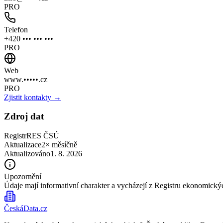
PRO
Telefon
+420 ••• ••• •••
PRO
Web
www.•••••.cz
PRO
Zjistit kontakty →
Zdroj dat
Registr
RES ČSÚ
Aktualizace
2× měsíčně
Aktualizováno
1. 8. 2026
Upozornění
Údaje mají informativní charakter a vycházejí z Registru ekonomick
ČeskáData.cz