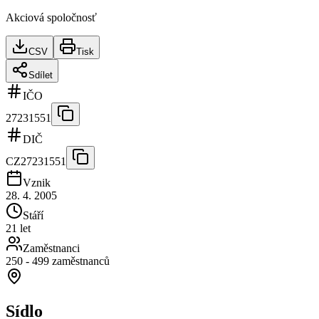
Akciová spoločnosť
CSV
Tisk
Sdílet
IČO
27231551
DIČ
CZ27231551
Vznik
28. 4. 2005
Stáří
21 let
Zaměstnanci
250 - 499 zaměstnanců
Sídlo