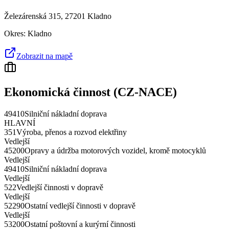
Železárenská 315, 27201 Kladno
Okres:
Kladno
Zobrazit na mapě
Ekonomická činnost (CZ-NACE)
49410
Silniční nákladní doprava
HLAVNÍ
351
Výroba, přenos a rozvod elektřiny
Vedlejší
45200
Opravy a údržba motorových vozidel, kromě motocyklů
Vedlejší
49410
Silniční nákladní doprava
Vedlejší
522
Vedlejší činnosti v dopravě
Vedlejší
52290
Ostatní vedlejší činnosti v dopravě
Vedlejší
53200
Ostatní poštovní a kurýrní činnosti