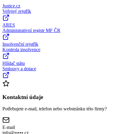
Justice.cz
Veřejný rejstřík
ARES
Administrativní registr MF ČR
Insolvenční rejstřík
Kontrola insolvence
Hlídač státu
Smlouvy a dotace
Kontaktní údaje
Potřebujete e-mail, telefon nebo webstránku této firmy?
E-mail
info@•••••.cz