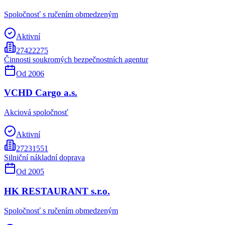
Spoločnosť s ručením obmedzeným
Aktivní
27422275
Činnosti soukromých bezpečnostních agentur
Od
2006
VCHD Cargo a.s.
Akciová spoločnosť
Aktivní
27231551
Silniční nákladní doprava
Od
2005
HK RESTAURANT s.r.o.
Spoločnosť s ručením obmedzeným