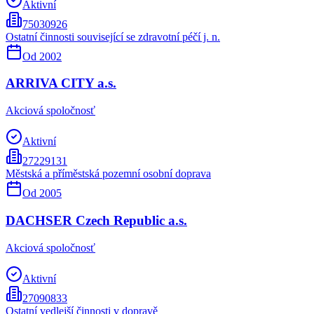
Aktivní
75030926
Ostatní činnosti související se zdravotní péčí j. n.
Od
2002
ARRIVA CITY a.s.
Akciová spoločnosť
Aktivní
27229131
Městská a příměstská pozemní osobní doprava
Od
2005
DACHSER Czech Republic a.s.
Akciová spoločnosť
Aktivní
27090833
Ostatní vedlejší činnosti v dopravě