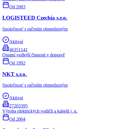
Od
2003
LOGISTEED Czechia s.r.o.
Spoločnosť s ručením obmedzeným
Aktivní
46351141
Ostatní vedlejší činnosti v dopravě
Od
1992
NKT s.r.o.
Spoločnosť s ručením obmedzeným
Aktivní
27203395
Výroba elektrických vodičů a kabelů j. n.
Od
2004