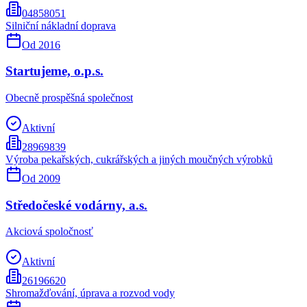
04858051
Silniční nákladní doprava
Od
2016
Startujeme, o.p.s.
Obecně prospěšná společnost
Aktivní
28969839
Výroba pekařských, cukrářských a jiných moučných výrobků
Od
2009
Středočeské vodárny, a.s.
Akciová spoločnosť
Aktivní
26196620
Shromažďování, úprava a rozvod vody