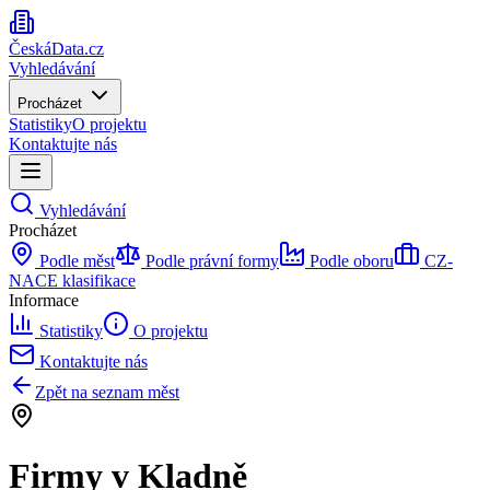
ČeskáData.cz
Vyhledávání
Procházet
Statistiky
O projektu
Kontaktujte nás
Vyhledávání
Procházet
Podle měst
Podle právní formy
Podle oboru
CZ-
NACE klasifikace
Informace
Statistiky
O projektu
Kontaktujte nás
Zpět na seznam měst
Firmy
v Kladně