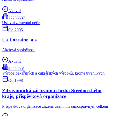
Aktivní
27256537
Ústavní zdravotní péče
Od
2005
La Lorraine, a.s.
Akciová spoločnosť
Aktivní
25544551
Výroba pekařských a cukrářských výrobků, kromě trvanlivých
Od
1998
Zdravotnická záchranná služba Středočeského
kraje, příspěvková organizace
Příspěvková organizace zřízená územním samosprávným celkem