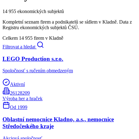
14 955
ekonomických subjektů
Kompletní seznam firem a podnikatelů se sídlem
v Kladně
. Data z
Registru ekonomických subjektů ČSÚ.
Celkem
14 955
firem
v Kladně
Filtrovat a hledat
LEGO Production s.r.o.
Spoločnosť s ručením obmedzeným
Aktivní
26128209
Výroba her a hraček
Od
1999
Oblastní nemocnice Kladno, a.s., nemocnice
Středočeského kraje
Akciová spoločnosť