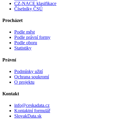
CZ-NACE klasifikace
Číselníky ČSÚ
Procházet
Podle měst
Podle právní formy
Podle oboru
Statistiky
Právní
Podmínky užití
Ochrana soukromí
O projektu
Kontakt
info@ceskadata.cz
Kontaktní formulář
SlovakData.sk