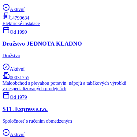
Aktivní
14799634
Elektrické instalace
Od
1990
Družstvo JEDNOTA KLADNO
Družstvo
Aktivní
00031755
Maloobchod s převahou potravin, nápojů a tabákových výrobků
v nespecializovaných prodejnách
Od
1979
STL Express s.r.o.
Spoločnosť s ručením obmedzeným
Aktivní