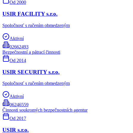
Od
2000
USIR FACILITY s.r.o.
Spoločnosť s ručením obmedzeným
Aktivní
02662493
Bezpečnostní a pátrací činnosti
Od
2014
USIR SECURITY s.r.o.
Spoločnosť s ručením obmedzeným
Aktivní
06246559
Činnosti soukromých bezpečnostních agentur
Od
2017
USIR s.r.o.