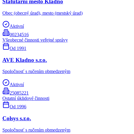
Statutární město Kladno
Obec (obecný úrad), mesto (mestský úrad)
Aktivní
00234516
Všeobecné činnosti veřejné správy
Od
1991
AVE Kladno s.r.o.
Spoločnosť s ručením obmedzeným
Aktivní
25085221
Ostatní úklidové činnosti
Od
1996
Colsys s.r.o.
Spoločnosť s ručením obmedzeným