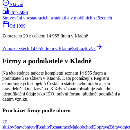
Aktivní
26132486
Stravování v restauracích, u stánků a v mobilních zařízeních
Od
1999
Zobrazeno 20 z celkem
14 955
firem
v Kladně
Zobrazit všech
14 955
firem
v Kladně
Zobrazit vše
Firmy a podnikatelé
v Kladně
Na této stránce najdete kompletní seznam
14 955
firem a
podnikatelů se sídlem
v Kladně
. Data pocházejí z Registru
ekonomických subjektů Českého statistického úřadu a jsou
pravidelně aktualizována. Každý záznam obsahuje základní
identifikační údaje jako IČO, právní formu, předmět podnikání a
datum vzniku.
Procházet firmy podle oboru
IT
služby
Stavebnictví
Reality
Restaurace
Maloobchod
Doprava
Zdravotnict