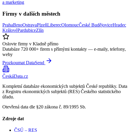
a marketing
Firmy v dalších městech
Praha
Brno
Ostrava
Plzeň
Liberec
Olomouc
České Budějovice
Hradec
Králové
Pardubice
Zlín
Oslovte firmy
v Kladně
přímo
Databáze 720 000+ firem s přímými kontakty — e-maily, telefony,
weby
Prozkoumat DataSend
ČeskáData.cz
Kompletní databáze ekonomických subjektů České republiky. Data
z Registru ekonomických subjektů (RES) Českého statistického
úřadu.
Otevřená data dle §20 zákona č. 89/1995 Sb.
Zdroje dat
ČSÚ – RES