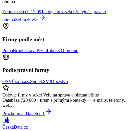
obrana
Zobrazit všech
15 691
subjektů v sekci
Veřejná správa a
obrana
Zobrazit vše
Firmy podle měst
Praha
Brno
Ostrava
Plzeň
Liberec
Olomouc
Podle právní formy
OSVČ
s.r.o.
a.s.
Spolek
SVJ
Družstvo
Oslovte firmy v sekci
Veřejná správa a obrana
přímo
Databáze 720 000+ firem s přímými kontakty — e-maily, telefony,
weby
Prozkoumat DataSend
ČeskáData.cz