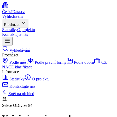
ČeskáData.cz
Vyhledávání
Procházet
Statistiky
O projektu
Kontaktujte nás
Vyhledávání
Procházet
Podle měst
Podle právní formy
Podle oboru
CZ-
NACE klasifikace
Informace
Statistiky
O projektu
Kontaktujte nás
Zpět na přehled
🏛️
Sekce
O
Divize
84