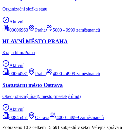
Organizační složka státu
Aktivní
00006963
Praha
5000 - 9999 zaměstnanců
HLAVNÍ MĚSTO PRAHA
Kraj a hl.m.Praha
Aktivní
00064581
Praha
4000 - 4999 zaměstnanců
Statutární město Ostrava
Obec (obecný úrad), mesto (mestský úrad)
Aktivní
00845451
Ostrava
4000 - 4999 zaměstnanců
Zobrazeno 10 z celkem
15 691
subjektů v sekci
Veřejná správa a