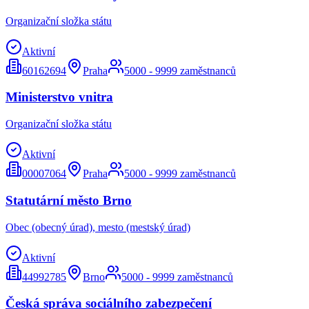
Organizační složka státu
Aktivní
60162694
Praha
5000 - 9999 zaměstnanců
Ministerstvo vnitra
Organizační složka státu
Aktivní
00007064
Praha
5000 - 9999 zaměstnanců
Statutární město Brno
Obec (obecný úrad), mesto (mestský úrad)
Aktivní
44992785
Brno
5000 - 9999 zaměstnanců
Česká správa sociálního zabezpečení