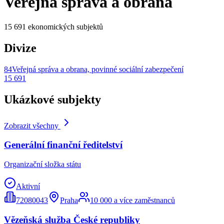
Veřejná správa a obrana
15 691
ekonomických subjektů
Divize
84
Veřejná správa a obrana, povinné sociální zabezpečení
15 691
Ukázkové subjekty
Zobrazit všechny
Generální finanční ředitelství
Organizační složka státu
Aktivní
72080043
Praha
10 000 a více zaměstnanců
Vězeňská služba České republiky