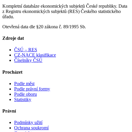
Kompletní databáze ekonomických subjektů České republiky. Data
z Registru ekonomických subjektů (RES) Českého statistického
úřadu.
Otevřená data dle §20 zákona č. 89/1995 Sb.
Zdroje dat
ČSÚ – RES
CZ-NACE klasifikace
Číselníky ČSÚ
Procházet
Podle měst
Podle právní formy
Podle oboru
Statistiky
Právní
Podmínky užití
Ochrana soukromí