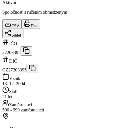
Aktivní
Spoločnosť s ručením obmedzeným
CSV
Tisk
Sdílet
IČO
27203395
DIČ
CZ27203395
Vznik
13. 12. 2004
Stáří
21 let
Zaměstnanci
500 - 999 zaměstnanců