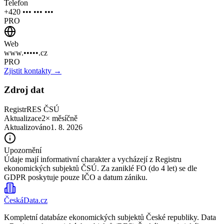
Telefon
+420 ••• ••• •••
PRO
Web
www.•••••.cz
PRO
Zjistit kontakty →
Zdroj dat
Registr
RES ČSÚ
Aktualizace
2× měsíčně
Aktualizováno
1. 8. 2026
Upozornění
Údaje mají informativní charakter a vycházejí z Registru
ekonomických subjektů ČSÚ. Za zaniklé FO (do 4 let) se dle
GDPR poskytuje pouze IČO a datum zániku.
ČeskáData.cz
Kompletní databáze ekonomických subjektů České republiky. Data