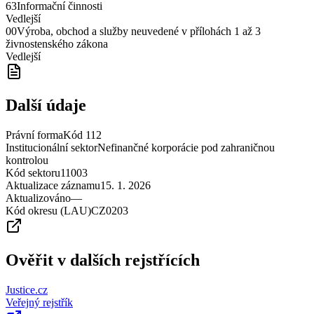
63
Informační činnosti
Vedlejší
00
Výroba, obchod a služby neuvedené v přílohách 1 až 3
živnostenského zákona
Vedlejší
Další údaje
Právní forma
Kód
112
Institucionální sektor
Nefinančné korporácie pod zahraničnou
kontrolou
Kód sektoru
11003
Aktualizace záznamu
15. 1. 2026
Aktualizováno
—
Kód okresu (LAU)
CZ0203
Ověřit v dalších rejstřících
Justice.cz
Veřejný rejstřík