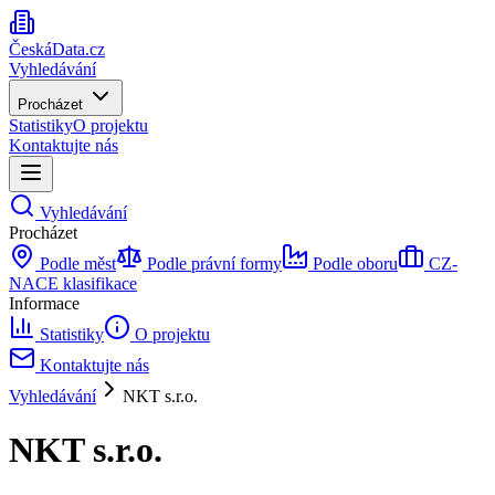
ČeskáData.cz
Vyhledávání
Procházet
Statistiky
O projektu
Kontaktujte nás
Vyhledávání
Procházet
Podle měst
Podle právní formy
Podle oboru
CZ-
NACE klasifikace
Informace
Statistiky
O projektu
Kontaktujte nás
Vyhledávání
NKT s.r.o.
NKT s.r.o.