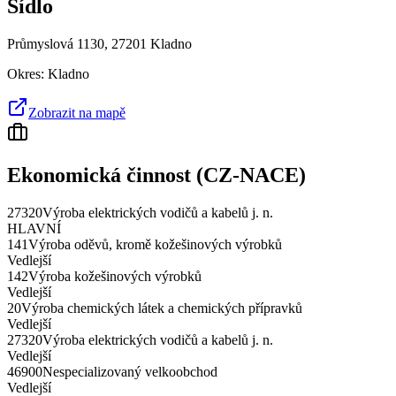
Sídlo
Průmyslová 1130, 27201 Kladno
Okres:
Kladno
Zobrazit na mapě
Ekonomická činnost (CZ-NACE)
27320
Výroba elektrických vodičů a kabelů j. n.
HLAVNÍ
141
Výroba oděvů, kromě kožešinových výrobků
Vedlejší
142
Výroba kožešinových výrobků
Vedlejší
20
Výroba chemických látek a chemických přípravků
Vedlejší
27320
Výroba elektrických vodičů a kabelů j. n.
Vedlejší
46900
Nespecializovaný velkoobchod
Vedlejší