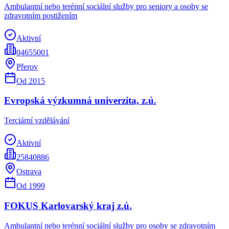
Ambulantní nebo terénní sociální služby pro seniory a osoby se
zdravotním postižením
Aktivní
04655001
Přerov
Od
2015
Evropská výzkumná univerzita, z.ú.
Terciární vzdělávání
Aktivní
25840886
Ostrava
Od
1999
FOKUS Karlovarský kraj z.ú.
Ambulantní nebo terénní sociální služby pro osoby se zdravotním