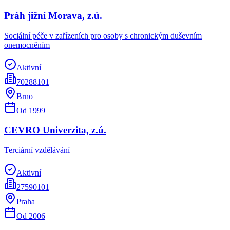
Práh jižní Morava, z.ú.
Sociální péče v zařízeních pro osoby s chronickým duševním
onemocněním
Aktivní
70288101
Brno
Od
1999
CEVRO Univerzita, z.ú.
Terciární vzdělávání
Aktivní
27590101
Praha
Od
2006