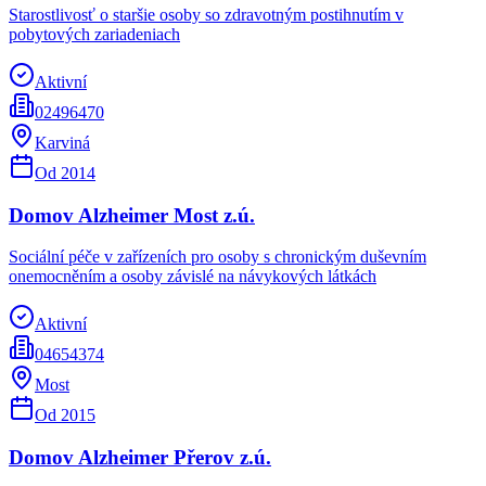
Starostlivosť o staršie osoby so zdravotným postihnutím v
pobytových zariadeniach
Aktivní
02496470
Karviná
Od
2014
Domov Alzheimer Most z.ú.
Sociální péče v zařízeních pro osoby s chronickým duševním
onemocněním a osoby závislé na návykových látkách
Aktivní
04654374
Most
Od
2015
Domov Alzheimer Přerov z.ú.