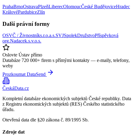
Praha
Brno
Ostrava
Plzeň
Liberec
Olomouc
České Budějovice
Hradec
Králové
Pardubice
Zlín
Další právní formy
OSVČ / Živnostník
s.r.o.
a.s.
SVJ
Spolek
Družstvo
Příspěvková
org.
Nadace
k.s.
v.o.s.
Oslovte
Ústav
přímo
Databáze 720 000+ firem s přímými kontakty — e-maily, telefony,
weby
Prozkoumat DataSend
ČeskáData.cz
Kompletní databáze ekonomických subjektů České republiky. Data
z Registru ekonomických subjektů (RES) Českého statistického
úřadu.
Otevřená data dle §20 zákona č. 89/1995 Sb.
Zdroje dat