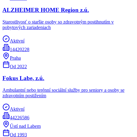
ALZHEIMER HOME Region z.ú.
Starostlivosť o staršie osoby so zdravotným postihnutím v
pobytových zariadeniach
Aktivní
14420228
Praha
Od
2022
Fokus Labe, z.ú.
Ambulantní nebo terénní sociální služby pro seniory a osoby se
zdravotním postižením
Aktivní
44226586
Ústí nad Labem
Od
1993