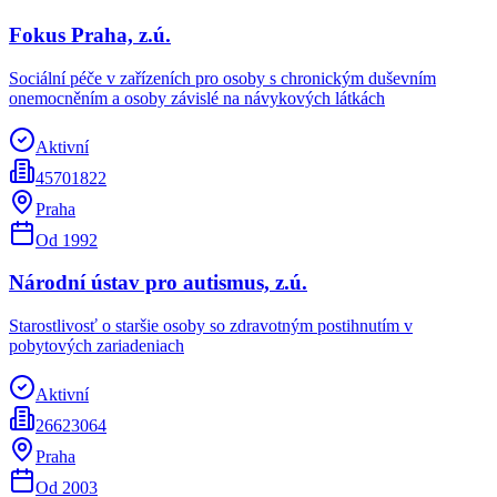
Fokus Praha, z.ú.
Sociální péče v zařízeních pro osoby s chronickým duševním
onemocněním a osoby závislé na návykových látkách
Aktivní
45701822
Praha
Od
1992
Národní ústav pro autismus, z.ú.
Starostlivosť o staršie osoby so zdravotným postihnutím v
pobytových zariadeniach
Aktivní
26623064
Praha
Od
2003