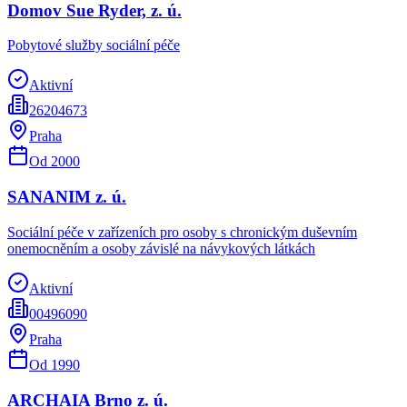
Domov Sue Ryder, z. ú.
Pobytové služby sociální péče
Aktivní
26204673
Praha
Od
2000
SANANIM z. ú.
Sociální péče v zařízeních pro osoby s chronickým duševním
onemocněním a osoby závislé na návykových látkách
Aktivní
00496090
Praha
Od
1990
ARCHAIA Brno z. ú.