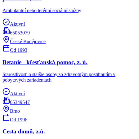
Ambulantní nebo terénní sociální služby
Aktivní
65053079
České Budějovice
Od
1993
Betanie - křesťanská pomoc, z. ú.
Starostlivosť o staršie osoby so zdravotným postihnutím v
pobytových zariadeniach
Aktivní
65349547
Brno
Od
1996
Cesta domů, z.ú.