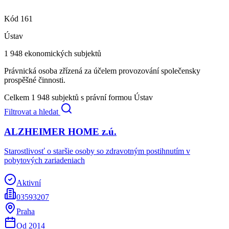
Kód
161
Ústav
1 948
ekonomických subjektů
Právnická osoba zřízená za účelem provozování společensky
prospěšné činnosti.
Celkem
1 948
subjektů s právní formou
Ústav
Filtrovat a hledat
ALZHEIMER HOME z.ú.
Starostlivosť o staršie osoby so zdravotným postihnutím v
pobytových zariadeniach
Aktivní
03593207
Praha
Od
2014