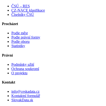
ČSÚ – RES
CZ-NACE klasifikace
Číselníky ČSÚ
Procházet
Podle měst
Podle právní formy
Podle oboru
Statistiky
Právní
Podmínky užití
Ochrana soukromí
O projektu
Kontakt
info@ceskadata.cz
Kontaktní formulář
SlovakData.sk