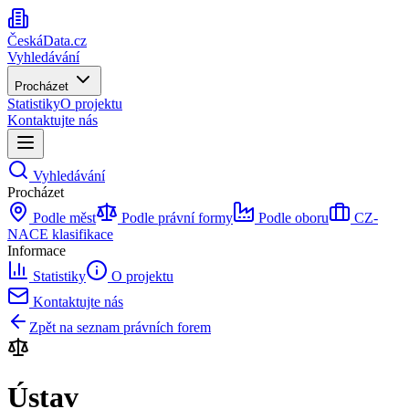
ČeskáData.cz
Vyhledávání
Procházet
Statistiky
O projektu
Kontaktujte nás
Vyhledávání
Procházet
Podle měst
Podle právní formy
Podle oboru
CZ-
NACE klasifikace
Informace
Statistiky
O projektu
Kontaktujte nás
Zpět na seznam právních forem
Ústav