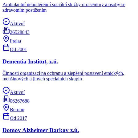
Ambulantní nebo terénní sociální služby pro seniory a osoby se
zdravotním postižením
Aktivní
26528843
Praha
Od
2001
Dementia Institut, z.ú.
Činnosti organizací na ochranu a zlepšení postavení etnických,
menšinových a jiných speciálních skupin
Aktivní
06267688
Beroun
Od
2017
Domov Alzheimer Darkov z.ú.