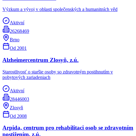
Výzkum a vývoj v oblasti společenských a humanitních věd
Aktivní
26268469
Brno
Od
2001
Alzheimercentrum Zlosyň, z.ú.
Starostlivosť o staršie osoby so zdravotným postihnutím v
pobytových zariadeniach
Aktivní
28446003
Zlosyň
Od
2008
Arpida, centrum pro rehabilitaci osob se zdravotním
postižením, z.ú.