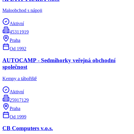
Maloobchod s nápoji
Aktivní
45311919
Praha
Od
1992
AUTOCAMP - Sedmihorky veřejná obchodní
společnost
Kempy a tábořiště
Aktivní
25917129
Praha
Od
1999
CB Computers v.o.s.