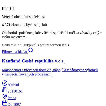
Kód
111
Veřejná obchodní společnost
4 371
ekonomických subjektů
Obchodní společnost, kde všichni společníci ručí za závazky celým
svým majetkem.
Celkem
4 371
subjektů s právní formou
v.o.s.
Filtrovat a hledat
Kaufland Česká republika v.o.s.
Maloobchod s převahou potravin, nápojů a tabákových výrobků
v nespecializovaných prodejnách
Aktivní
25110161
Praha
Od
1997