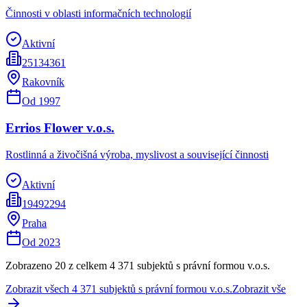
Činnosti v oblasti informačních technologií
Aktivní
25134361
Rakovník
Od
1997
Errios Flower v.o.s.
Rostlinná a živočišná výroba, myslivost a související činnosti
Aktivní
19492294
Praha
Od
2023
Zobrazeno 20 z celkem
4 371
subjektů s právní formou
v.o.s.
Zobrazit všech
4 371
subjektů s právní formou
v.o.s.
Zobrazit vše