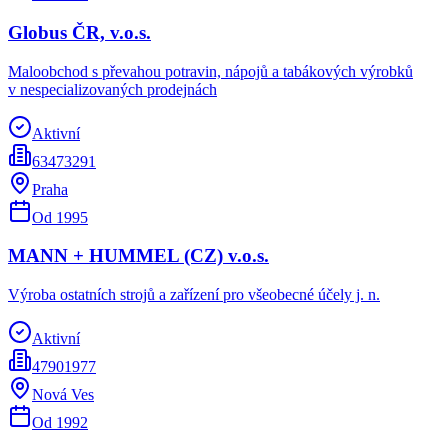
Globus ČR, v.o.s.
Maloobchod s převahou potravin, nápojů a tabákových výrobků
v nespecializovaných prodejnách
Aktivní
63473291
Praha
Od
1995
MANN + HUMMEL (CZ) v.o.s.
Výroba ostatních strojů a zařízení pro všeobecné účely j. n.
Aktivní
47901977
Nová Ves
Od
1992