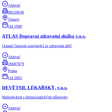
Aktivní
00529036
Turnov
Od
1990
ATLAS Dopravní zdravotní služba v.o.s.
Ostatní činnosti související se zdravotní péčí
Aktivní
26687879
Praha
Od
2002
DEVĚTSIL LÉKAŘSKÝ, v.o.s.
Maloobchod s farmaceutickými přípravky
Aktivní