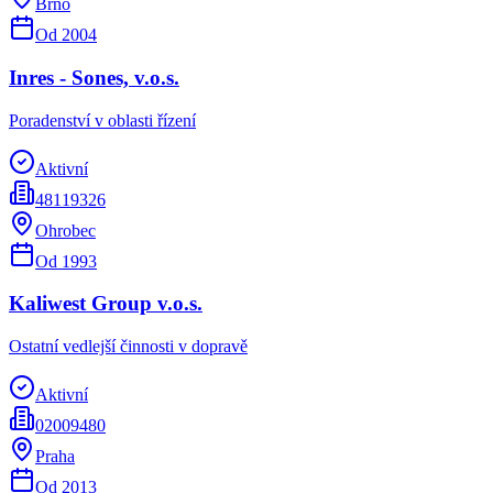
Brno
Od
2004
Inres - Sones, v.o.s.
Poradenství v oblasti řízení
Aktivní
48119326
Ohrobec
Od
1993
Kaliwest Group v.o.s.
Ostatní vedlejší činnosti v dopravě
Aktivní
02009480
Praha
Od
2013