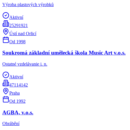
Výroba plastových výrobků
Aktivní
25291921
Ústí nad Orlicí
Od
1998
Soukromá základní umělecká škola Music Art v.o.s.
Ostatné vzdelávanie i. n.
Aktivní
47114142
Praha
Od
1992
AGBA, v.o.s.
Obrábění