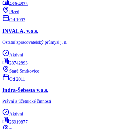
48364835
Plzeň
Od
1993
INVALA, v.o.s.
Ostatní zpracovatelský průmysl j. n.
Aktivní
28742893
Staré Smrkovice
Od
2011
Indra-Šebesta v.o.s.
Právní a účetnické činnosti
Aktivní
26919877