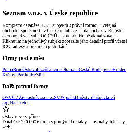
Seznam
v.o.s.
v České republice
Kompletní databáze
4 371
subjektů s právní formou "
Veřejná
obchodní společnost
" v České republice. Data pochází z Registru
ekonomických subjektů ČSÚ a jsou pravidelně aktualizována.
Kliknutím na jednotlivý subjekt zobrazíte jeho detailní profil včetně
IČO, adresy a předmětu podnikání.
Firmy podle měst
Praha
Brno
Ostrava
Plzeň
Liberec
Olomouc
České Budějovice
Hradec
Králové
Pardubice
Zlín
Další právní formy
OSVČ / Živnostník
s.r.o.
a.s.
SVJ
Spolek
Družstvo
Příspěvková
org.
Nadace
k.s.
Oslovte
v.o.s.
přímo
Databáze 720 000+ firem s přímými kontakty — e-maily, telefony,
weby