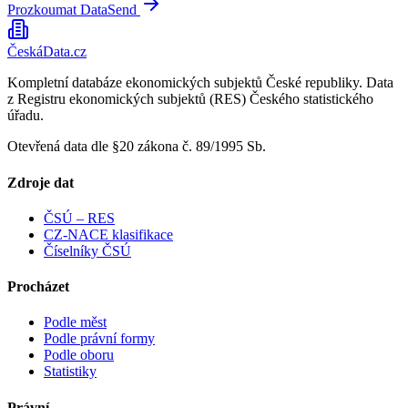
Prozkoumat DataSend
ČeskáData.cz
Kompletní databáze ekonomických subjektů České republiky. Data
z Registru ekonomických subjektů (RES) Českého statistického
úřadu.
Otevřená data dle §20 zákona č. 89/1995 Sb.
Zdroje dat
ČSÚ – RES
CZ-NACE klasifikace
Číselníky ČSÚ
Procházet
Podle měst
Podle právní formy
Podle oboru
Statistiky
Právní