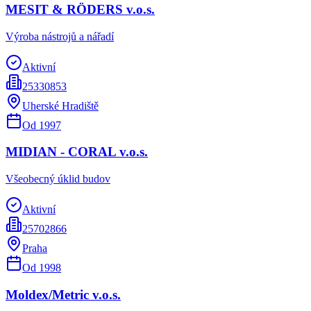
MESIT & RÖDERS v.o.s.
Výroba nástrojů a nářadí
Aktivní
25330853
Uherské Hradiště
Od
1997
MIDIAN - CORAL v.o.s.
Všeobecný úklid budov
Aktivní
25702866
Praha
Od
1998
Moldex/Metric v.o.s.