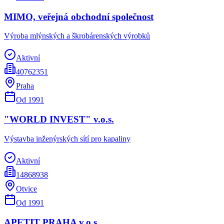
MIMO, veřejná obchodní společnost
Výroba mlýnských a škrobárenských výrobků
Aktivní
40762351
Praha
Od
1991
"WORLD INVEST" v.o.s.
Výstavba inženýrských sítí pro kapaliny
Aktivní
14868938
Otvice
Od
1991
APETIT PRAHA v.o.s.