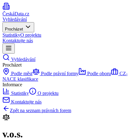
ČeskáData.cz
Vyhledávání
Procházet
Statistiky
O projektu
Kontaktujte nás
Vyhledávání
Procházet
Podle měst
Podle právní formy
Podle oboru
CZ-
NACE klasifikace
Informace
Statistiky
O projektu
Kontaktujte nás
Zpět na seznam právních forem
v.o.s.