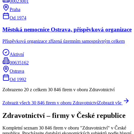
00023001
Praha
Od
1974
Městská nemocnice Ostrava, příspěvková organizace
Příspěvková organizace zřízená územním samosprávným celkem
Aktivní
00635162
Ostrava
Od
1992
Zobrazeno 20 z celkem
30 846
firem v oboru
Zdravotnictví
Zobrazit všech
30 846
firem v oboru
Zdravotnictví
Zobrazit vše
Zdravotnictví
– firmy v České republice
Kompletní seznam
30 846
firem v oboru "
Zdravotnictví
" v České
republice. Procházejte databázi ekonomických subjektů podle hlavní