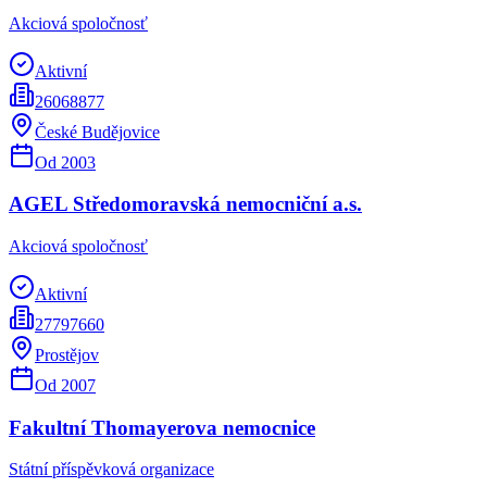
Akciová spoločnosť
Aktivní
26068877
České Budějovice
Od
2003
AGEL Středomoravská nemocniční a.s.
Akciová spoločnosť
Aktivní
27797660
Prostějov
Od
2007
Fakultní Thomayerova nemocnice
Státní příspěvková organizace