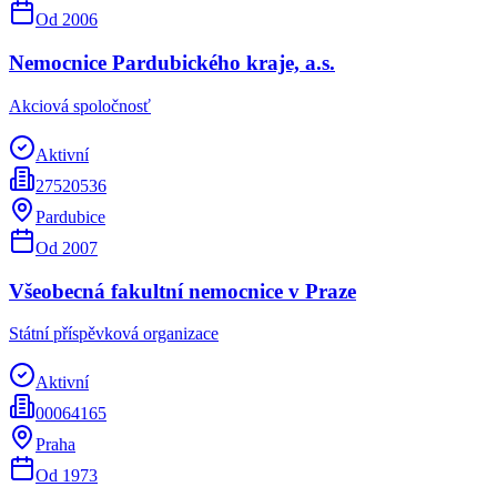
Od
2006
Nemocnice Pardubického kraje, a.s.
Akciová spoločnosť
Aktivní
27520536
Pardubice
Od
2007
Všeobecná fakultní nemocnice v Praze
Státní příspěvková organizace
Aktivní
00064165
Praha
Od
1973