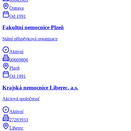
Ostrava
Od
1991
Fakultní nemocnice Plzeň
Státní příspěvková organizace
Aktivní
00669806
Plzeň
Od
1991
Krajská nemocnice Liberec, a.s.
Akciová spoločnosť
Aktivní
27283933
Liberec