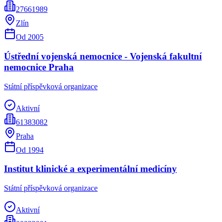
27661989
Zlín
Od
2005
Ústřední vojenská nemocnice - Vojenská fakultní
nemocnice Praha
Státní příspěvková organizace
Aktivní
61383082
Praha
Od
1994
Institut klinické a experimentální medicíny
Státní příspěvková organizace
Aktivní