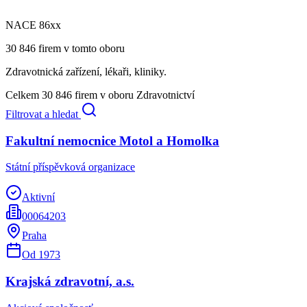
NACE
86
xx
30 846
firem v tomto oboru
Zdravotnická zařízení, lékaři, kliniky.
Celkem
30 846
firem v oboru
Zdravotnictví
Filtrovat a hledat
Fakultní nemocnice Motol a Homolka
Státní příspěvková organizace
Aktivní
00064203
Praha
Od
1973
Krajská zdravotní, a.s.