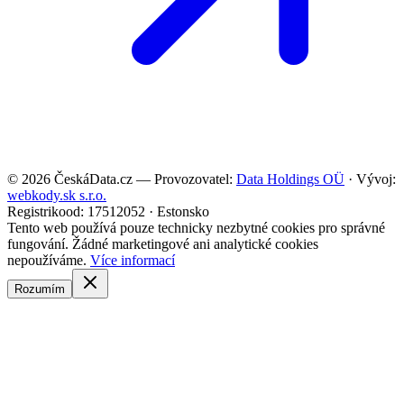
©
2026
ČeskáData.cz — Provozovatel:
Data Holdings OÜ
· Vývoj:
webkody.sk s.r.o.
Registrikood: 17512052 · Estonsko
Tento web používá pouze technicky nezbytné cookies pro správné
fungování. Žádné marketingové ani analytické cookies
nepoužíváme.
Více informací
Rozumím