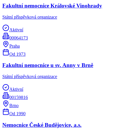
Fakultní nemocnice Královské Vinohrady
Státní příspěvková organizace
Aktivní
00064173
Praha
Od
1973
Fakultní nemocnice u sv. Anny v Brně
Státní příspěvková organizace
Aktivní
00159816
Brno
Od
1990
Nemocnice České Budějovice, a.s.