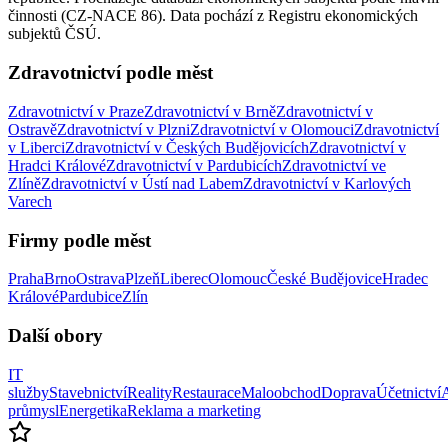
činnosti (CZ-NACE
86
). Data pochází z Registru ekonomických
subjektů ČSÚ.
Zdravotnictví
podle měst
Zdravotnictví
v Praze
Zdravotnictví
v Brně
Zdravotnictví
v
Ostravě
Zdravotnictví
v Plzni
Zdravotnictví
v Olomouci
Zdravotnictví
v Liberci
Zdravotnictví
v Českých Budějovicích
Zdravotnictví
v
Hradci Králové
Zdravotnictví
v Pardubicích
Zdravotnictví
ve
Zlíně
Zdravotnictví
v Ústí nad Labem
Zdravotnictví
v Karlových
Varech
Firmy podle měst
Praha
Brno
Ostrava
Plzeň
Liberec
Olomouc
České Budějovice
Hradec
Králové
Pardubice
Zlín
Další obory
IT
služby
Stavebnictví
Reality
Restaurace
Maloobchod
Doprava
Účetnictví
průmysl
Energetika
Reklama a marketing