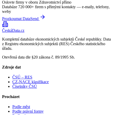
Oslovte firmy v oboru
Zdravotnictví
přímo
Databáze 720 000+ firem s přímými kontakty — e-maily, telefony,
weby
Prozkoumat DataSend
ČeskáData.cz
Kompletní databáze ekonomických subjektů České republiky. Data
z Registru ekonomických subjektů (RES) Českého statistického
úřadu.
Otevřená data dle §20 zákona č. 89/1995 Sb.
Zdroje dat
ČSÚ – RES
CZ-NACE klasifikace
Číselníky ČSÚ
Procházet
Podle měst
Podle právní formy