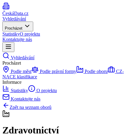
ČeskáData.cz
Vyhledávání
Procházet
Statistiky
O projektu
Kontaktujte nás
Vyhledávání
Procházet
Podle měst
Podle právní formy
Podle oboru
CZ-
NACE klasifikace
Informace
Statistiky
O projektu
Kontaktujte nás
Zpět na seznam oborů
Zdravotnictví