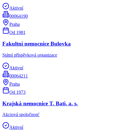
Aktivní
00064190
Praha
Od
1981
Fakultní nemocnice Bulovka
Státní příspěvková organizace
Aktivní
00064211
Praha
Od
1973
Krajská nemocnice T. Bati, a. s.
Akciová spoločnosť
Aktivní