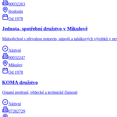
00032263
Hodonín
Od
1978
Jednota, spotřební družstvo v Mikulově
Maloobchod s převahou potravin, nápojů a tabákových výrobků v ne
Aktivní
00032247
Mikulov
Od
1978
KOMA družstvo
Ostatní profesní, vědecké a technické činnosti
Aktivní
07282729