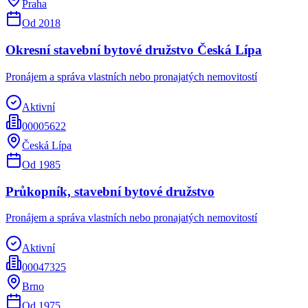
Praha
Od
2018
Okresní stavební bytové družstvo Česká Lípa
Pronájem a správa vlastních nebo pronajatých nemovitostí
Aktivní
00005622
Česká Lípa
Od
1985
Průkopník, stavební bytové družstvo
Pronájem a správa vlastních nebo pronajatých nemovitostí
Aktivní
00047325
Brno
Od
1975