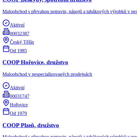
Maloobchod s převahou potravin, nápojů a tabákových výrobků v ne
Aktivní
00032387
Český Těšín
Od
1985
COOP Hořovice, družstvo
Maloobchod v nespecializovaných prodejnách
Aktivní
00031747
Hořovice
Od
1979
COOP Plzeň, družstvo
Maloobchod s převahou potravin, nápojů a tabákových výrobků v ne