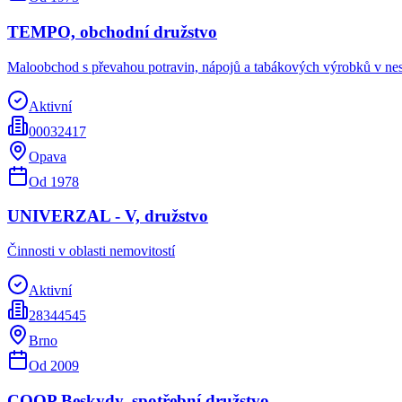
TEMPO, obchodní družstvo
Maloobchod s převahou potravin, nápojů a tabákových výrobků v ne
Aktivní
00032417
Opava
Od
1978
UNIVERZAL - V, družstvo
Činnosti v oblasti nemovitostí
Aktivní
28344545
Brno
Od
2009
COOP Beskydy, spotřební družstvo