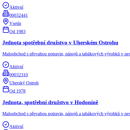
Aktivní
00032441
Vsetín
Od
1983
Jednota spotřební družstvo v Uherském Ostrohu
Maloobchod s převahou potravin, nápojů a tabákových výrobků v ne
Aktivní
00032310
Uherský Ostroh
Od
1978
Jednota, spotřební družstvo v Hodoníně
Maloobchod s převahou potravin, nápojů a tabákových výrobků v ne
Aktivní