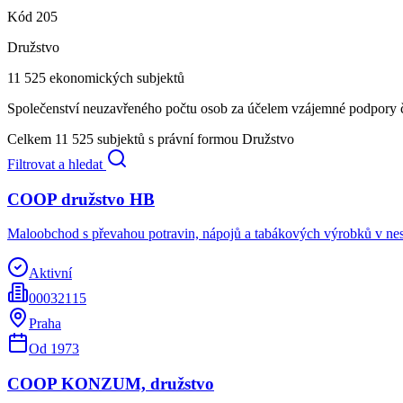
Kód
205
Družstvo
11 525
ekonomických subjektů
Společenství neuzavřeného počtu osob za účelem vzájemné podpory č
Celkem
11 525
subjektů s právní formou
Družstvo
Filtrovat a hledat
COOP družstvo HB
Maloobchod s převahou potravin, nápojů a tabákových výrobků v ne
Aktivní
00032115
Praha
Od
1973
COOP KONZUM, družstvo