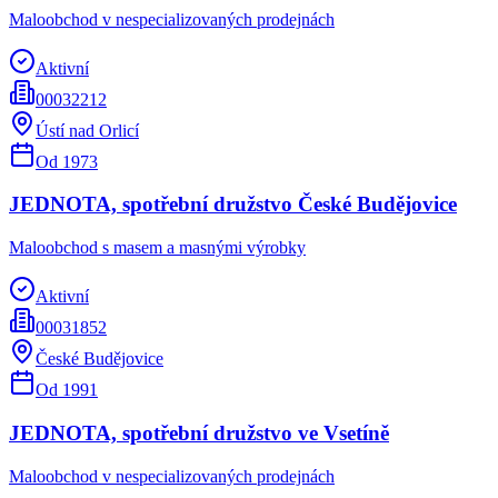
Maloobchod v nespecializovaných prodejnách
Aktivní
00032212
Ústí nad Orlicí
Od
1973
JEDNOTA, spotřební družstvo České Budějovice
Maloobchod s masem a masnými výrobky
Aktivní
00031852
České Budějovice
Od
1991
JEDNOTA, spotřební družstvo ve Vsetíně
Maloobchod v nespecializovaných prodejnách