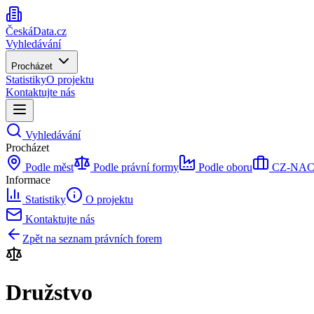
ČeskáData.cz
Vyhledávání
Procházet
Statistiky
O projektu
Kontaktujte nás
Vyhledávání
Procházet
Podle měst
Podle právní formy
Podle oboru
CZ-NACE 
Informace
Statistiky
O projektu
Kontaktujte nás
Zpět na seznam právních forem
Družstvo